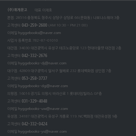
(주)휘게문고
대표 이재호
본점. 28516 충청북도 청주시 상당구 상당로 66(문화동)
나보나스퀘어 3층
고객센터
043-259-2600
(AM 10:30 - PM 21:00)
이메일
hyggebooks@naver.com
사업자 등록번호 782-87-01010
대전점. 34030 대전광역시 유성구 테크노중앙로 123 현대아울렛 대전점 2층
고객센터
042-332-2676
이메일
hyggebooks-dj@naver.com
대구점. 42809 대구광역시 달서구 월배로 232 롯데백화점 상인점 7층
고객센터
053-258-3737
이메일
hyggebooks-dg@naver.com
의왕점. 16016 경기도 의왕시 바라산로 1 롯데타임빌라스 GF층
고객센터
031-329-4048
이메일
hyggebooks-uw@naver.com
유성점. 34187 대전광역시 유성구 계롱로 119. NC백화점 대전유성점 9층
고객센터
042-332-0424
이메일
hyggebooks-ys@naver.com