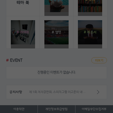
# 휴양지
# 도서
테마 북
# 라이프
# 열정
# 자소서
#
EVENT
더보기
진행중인 이벤트가 없습니다.
공지사항
제 5회 저자강연회, 스피치그램 이고운의 내 삶을 바꾸는 '말의 체중조절'
이용약관
개인정보
취급방침
이메일
무단수집거부