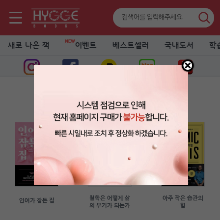
새로 나온 책
이벤트
베스트셀러
국내도서
학
휘게 이슈 픽
이슈, 트렌드를 읽다
철학은 어떻게 삶
아주 작은 습관의
인어가 잠든 집
의 무기가 되는가
힘