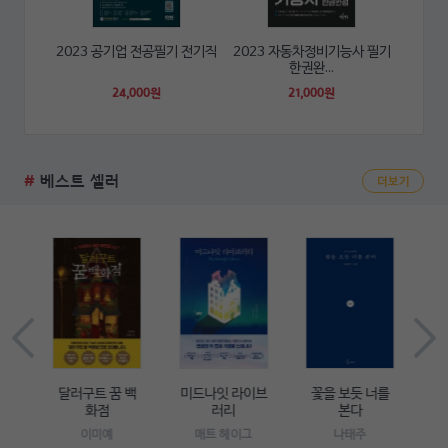
2023 공기업 전공필기 전기직
2023 자동차정비기능사 필기
한권완...
24,000원
21,000원
#
베스트 셀러
더보기
장
달러구트 꿈 백
미드나잇 라이브
꽃을 보듯 너를
젊
다
화점
러리
본다
상
이미예
매트 헤이그
나태주