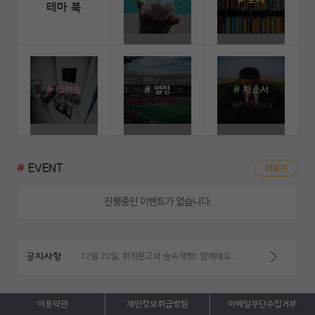
# 휴양지
# 도서
테마 북
# 라이프
# 열정
# 자소서
#
EVENT
더보기
진행중인 이벤트가 없습니다.
공지사항
제 5회 저자강연회, 스피치그램 이고운의 내 삶을 바꾸는 '말의 체중조절'
이용약관
개인정보
취급방침
이메일
무단수집거부