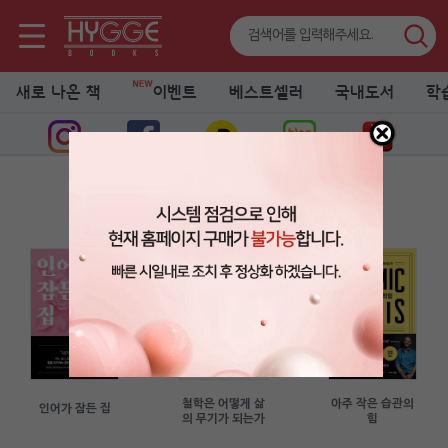
새로 나온 책
이벤트
베스트셀러
국내도서
학
휘게 이슈 픽
이슈, 트렌드를 읽다
철학은 어떻게 삶
아주 작은 습관의
인어가 잠든 집
의 무기가 되는가
힘