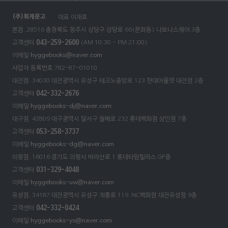
(주)휘게문고
대표 이재호
본점. 28516 충청북도 청주시 상당구 상당로 66(문화동)
나보나스퀘어 3층
고객센터
043-259-2600
(AM 10:30 - PM 21:00)
이메일
hyggebooks@naver.com
사업자 등록번호 782-87-01010
대전점. 34030 대전광역시 유성구 테크노중앙로 123 현대아울렛 대전점 2층
고객센터
042-332-2676
이메일
hyggebooks-dj@naver.com
대구점. 42809 대구광역시 달서구 월배로 232 롯데백화점 상인점 7층
고객센터
053-258-3737
이메일
hyggebooks-dg@naver.com
의왕점. 16016 경기도 의왕시 바라산로 1 롯데타임빌라스 GF층
고객센터
031-329-4048
이메일
hyggebooks-uw@naver.com
유성점. 34187 대전광역시 유성구 계롱로 119. NC백화점 대전유성점 9층
고객센터
042-332-0424
이메일
hyggebooks-ys@naver.com