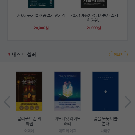
2023 공기업 전공필기 전기직
2023 자동차정비기능사 필기
한권완...
24,000원
21,000원
#
베스트 셀러
더보기
장
달러구트 꿈 백
미드나잇 라이브
꽃을 보듯 너를
젊
다
화점
러리
본다
상
이미예
매트 헤이그
나태주