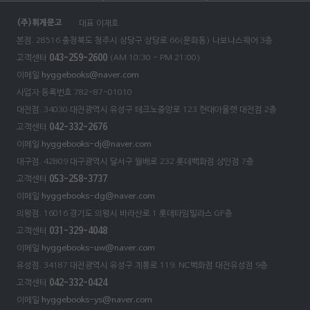
(주)휘게문고
대표 이재호
본점. 28516 충청북도 청주시 상당구 상당로 66(문화동)
나보나스퀘어 3층
고객센터
043-259-2600
(AM 10:30 - PM 21:00)
이메일
hyggebooks@naver.com
사업자 등록번호 782-87-01010
대전점. 34030 대전광역시 유성구 테크노중앙로 123 현대아울렛 대전점 2층
고객센터
042-332-2676
이메일
hyggebooks-dj@naver.com
대구점. 42809 대구광역시 달서구 월배로 232 롯데백화점 상인점 7층
고객센터
053-258-3737
이메일
hyggebooks-dg@naver.com
의왕점. 16016 경기도 의왕시 바라산로 1 롯데타임빌라스 GF층
고객센터
031-329-4048
이메일
hyggebooks-uw@naver.com
유성점. 34187 대전광역시 유성구 계롱로 119. NC백화점 대전유성점 9층
고객센터
042-332-0424
이메일
hyggebooks-ys@naver.com