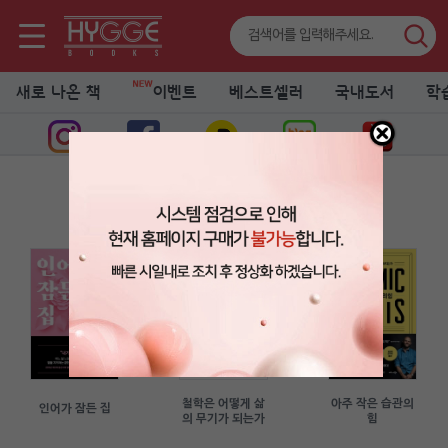
새로 나온 책
이벤트
베스트셀러
국내도서
학
휘게 이슈 픽
이슈, 트렌드를 읽다
철학은 어떻게 삶
아주 작은 습관의
인어가 잠든 집
의 무기가 되는가
힘