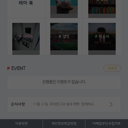
# 휴양지
# 도서
테마 북
# 라이프
# 열정
# 자소서
#
EVENT
더보기
진행중인 이벤트가 없습니다.
공지사항
제 5회 저자강연회, 스피치그램 이고운의 내 삶을 바꾸는 '말의 체중조절'
이용약관
개인정보
취급방침
이메일
무단수집거부