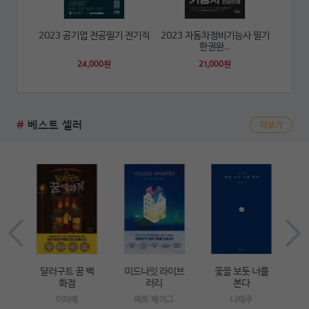
2023 공기업 전공필기 전기직
2023 자동차정비기능사 필기
한권완...
24,000원
21,000원
#
베스트 셀러
더보기
장
달러구트 꿈 백
미드나잇 라이브
꽃을 보듯 너를
젊
다
화점
러리
본다
상
이미예
매트 헤이그
나태주